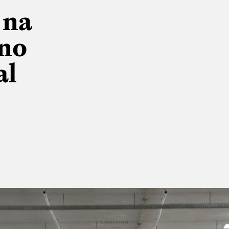
 na
 no
al