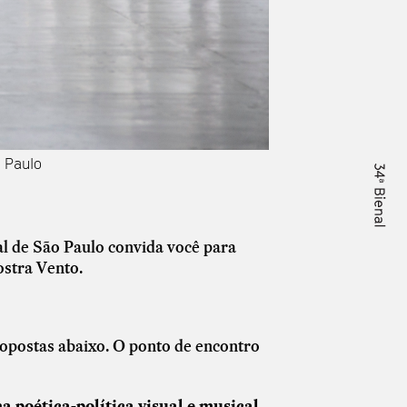
 Paulo
l de São Paulo convida você para
ostra Vento.
ropostas abaixo. O ponto de encontro
a poética-política visual e musical