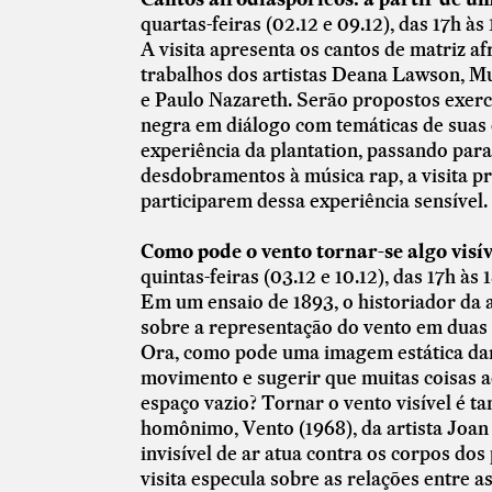
quartas-feiras (02.12 e 09.12), das 17h às
A visita apresenta os cantos de matriz 
trabalhos dos artistas Deana Lawson, M
e Paulo Nazareth. Serão propostos exerc
negra em diálogo com temáticas de suas
experiência da plantation, passando par
desdobramentos à música rap, a visita p
participarem dessa experiência sensível.
Como pode o vento tornar-se algo visív
quintas-feiras (03.12 e 10.12), das 17h às
Em um ensaio de 1893, o historiador da
sobre a representação do vento em duas p
Ora, como pode uma imagem estática dar 
movimento e sugerir que muitas coisa
espaço vazio? Tornar o vento visível é 
homônimo, Vento (1968), da artista Joan
invisível de ar atua contra os corpos do
visita especula sobre as relações entre a