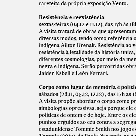
rarefeita da própria exposição Vento.
Resistência e reexistência
sextas-feiras (04.12 e 11.12), das 17h às 1
A visita tratará de obras que apresentam 
diversas modos, tendo como referência o
indígena Ailton Krenak. Resistência ao ve
resistência à letalidade da história única
diferentes cosmologias, por meio da mem
negra e indígena. Serão percorridas obr
Jaider Esbell e León Ferrari.
Corpo como lugar de memória e políti
sábados (28.11, 05.12, 12.12) , das 17h às
A visita propõe abordar o corpo como pro
simbologias opressivas, seja porque ele
políticas de ontem e de hoje. Entre os e
punhos erguidos ao céu contra a segregaçã
estadunidense Tommie Smith nos jogos o
Tommie (2017), de Paulo Nazareth, ou a 