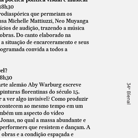
 18h30
afrodiaspórica que permeiam os
usa Michelle Mattiuzzi, Neo Muyanga
ícios de audição, trazendo a música
 obras. Do canto elaborado na
a a situação de encarceramento e seus
rogramada convida a todos a
el?
 18h30
 arte alemão Aby Warburg escreve
inturas florentinas do século 15.
a ver algo invisível? Como produzir
s acontecem ao mesmo tempo em um
também um aspecto do vídeo
 Jonas, no qual a massa abundante e
s performers que resistem e dançam. A
s obras e a condição espaçada e