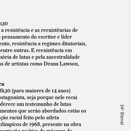
8h30
a resistência e as reexistências de
 pensamento do escritor e líder
nto, resistência a regimes ditatoriais,
, entre outras. E reexistência em
ória de lutas e pela ancestralidade
as de artistas como Deana Lawson,
ca
 18h30 (para maiores de 14 anos)
tagonista, seja porque nele recai
 oferece um testemunho de lutas
lementos que serão abordados estão os
o racial feito pelo atleta
limpícos de 1968, presente na obra
recriação poética da máscara de