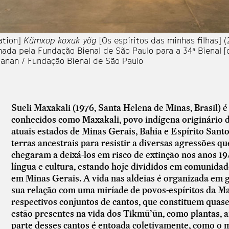
lation]
Kũmxop koxuk yõg
[Os espíritos das minhas filhas] (2
onada pela Fundação Bienal de São Paulo para a 34ª Bienal
 Fanan / Fundação Bienal de São Paulo
Sueli Maxakali (1976, Santa Helena de Minas, Brasil) 
conhecidos como Maxakali, povo indígena originário 
atuais estados de Minas Gerais, Bahia e Espírito Santo
terras ancestrais para resistir a diversas agressões q
chegaram a deixá-los em risco de extinção nos anos 1
língua e cultura, estando hoje divididos em comunidad
em Minas Gerais. A vida nas aldeias é organizada em g
sua relação com uma miríade de povos-espíritos da Mat
respectivos conjuntos de cantos, que constituem quas
estão presentes na vida dos Tikmũ’ũn, como plantas, a
parte desses cantos é entoada coletivamente, como o