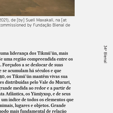
021), de [by] Sueli Maxakali, na [at
Vista da instalação 
 [commissioned by Fundação Bienal de
the] 34ª Bienal de 
São Paulo for the 3
é uma liderança dos Tikmũ’ũn, mais
de uma região compreendida entre os
. Forçados a se deslocar de suas
ue se acumulam há séculos e que
940, os Tikmũ’ũn mantêm vivas sua
es distribuídas pelo Vale do Mucuri,
rande medida ao redor e a partir de
a Atlântica, os Yãmĩyxop, e de seus
e um índice de todos os elementos que
nimais, lugares e objetos. Grande
 modo mais fundamental de relação