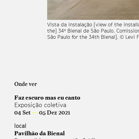
Vista da instalação [view of the instal
the] 34ª Bienal de São Paulo. Comissi
São Paulo for the 34th Bienal]. © Levi
Onde ver
Faz escuro mas eu canto
Exposição coletiva
04 Set
—
05 Dez 2021
local
Pavilhão da Bienal