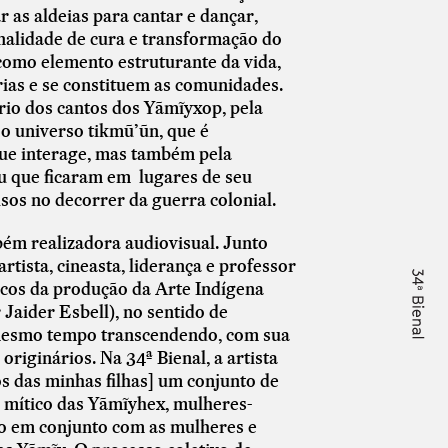
ar as aldeias para cantar e dançar,
inalidade de cura e transformação do
 como elemento estruturante da vida,
ias e se constituem as comunidades.
rio dos cantos dos Yãmĩyxop, pela
 o universo tikmũ’ũn, que é
que interage, mas também pela
u que ficaram em lugares de seu
sos no decorrer da guerra colonial.
bém realizadora audiovisual. Junto
tista, cineasta, liderança e professor
icos da produção da Arte Indígena
Jaider Esbell), no sentido de
ao mesmo tempo transcendendo, com sua
originários. Na 34ª Bienal, a artista
s das minhas filhas] um conjunto de
 mítico das Yãmĩyhex, mulheres-
ado em conjunto com as mulheres e