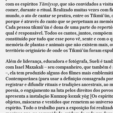
com os espíritos
Yãmĩyxop
, que são convidados a visit
comer, durante o ritual. Realizado muitas vezes com f
mundo, o ato de cantar se pratica, entre os Tikmũ’ũn,
porque é através do canto que se perpetuam as memór
Cada pessoa tikmũ’ũn é dona de uma parte do repertó
qual é responsável. Todos os cantos, juntos, compõem
constituído por tudo que esse povo vê, sente e com o 
memória de plantas e animais que não existem mais, o
território originário de onde os Tikmũ’ũn foram expul
Além de liderança, educadora e fotógrafa, Sueli é tam
com Isael Maxakali – seu companheiro, que também é ar
–, ela tem produzido alguns dos filmes mais emblemát
Contemporânea (para usar a definição consagrada por 
registrar e difundir rituais e tradições ancestrais, 
poesia, o engajamento na luta pelos direitos dos povos 
apresenta a instalação Kumxop koxuk yõg [Os espírito
objetos, máscaras e vestidos que remetem ao universo
espírito. Todo o trabalho para a exposição foi realiz