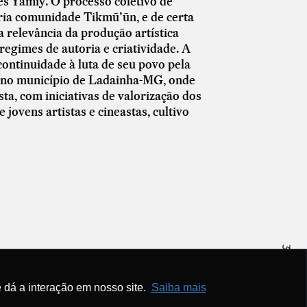
s Yãmĩy. O processo coletivo de
ria comunidade Tikmũ’ũn, e de certa
a relevância da produção artística
regimes de autoria e criatividade. A
continuidade à luta de seu povo pela
o no município de Ladainha-MG, onde
ta, com iniciativas de valorização dos
ovens artistas e cineastas, cultivo
 dá a interação em nosso site.
Saiba mais