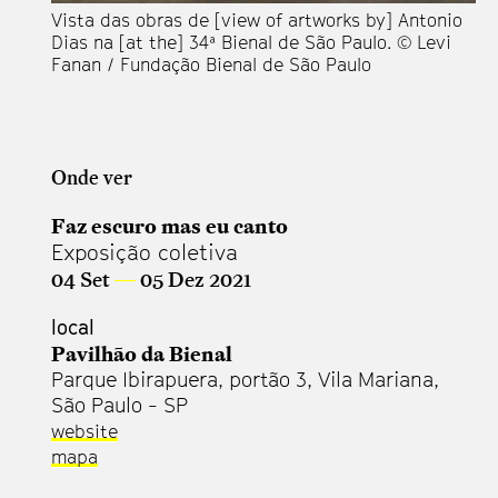
Vista das obras de [view of artworks by] Antonio
Vi
Dias na [at the] 34ª Bienal de São Paulo. © Levi
Di
Fanan / Fundação Bienal de São Paulo
Fa
Onde ver
Faz escuro mas eu canto
Exposição coletiva
04 Set
—
05 Dez 2021
local
Pavilhão da Bienal
Parque Ibirapuera, portão 3, Vila Mariana,
São Paulo - SP
website
mapa